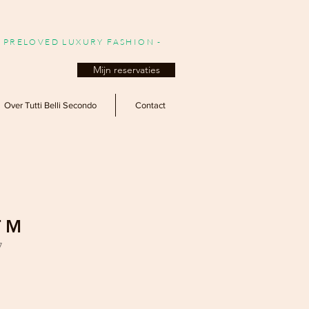
- PRELOVED LUXURY FASHION -
Mijn reservaties
Over Tutti Belli Secondo
Contact
T M
7