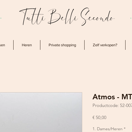
-
sen
Heren
Private shopping
Zelf verkopen?
Atmos - M
Productcode: 52-00
Prijs
€ 50,00
1. Dames/Heren
*