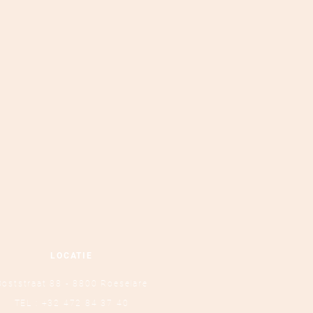
LOCATIE
Ooststraat 88 - 8800 Roeselare
TEL :
+32 472 84 37 40