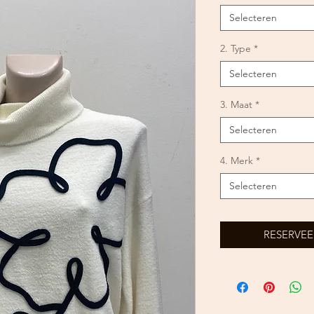
Selecteren
2. Type
*
Selecteren
3. Maat
*
Selecteren
4. Merk
*
Selecteren
RESERVEE