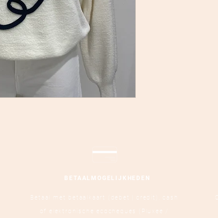
BETAALMOGELIJKHEDEN
Betaal met betaalkaart (debet | credit),
cash
of elektronische ecocheques (Pluxee /