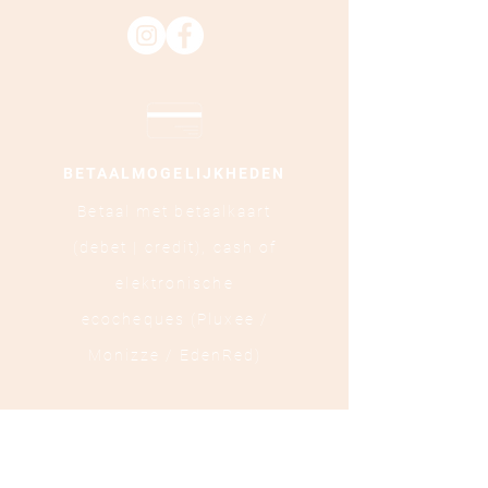
BETAALMOGELIJKHEDEN
Betaal met betaalkaart
(debet | credit),
cash of
elektronische
ecocheques (Pluxee /
Monizze / EdenRed)
LOCATIE