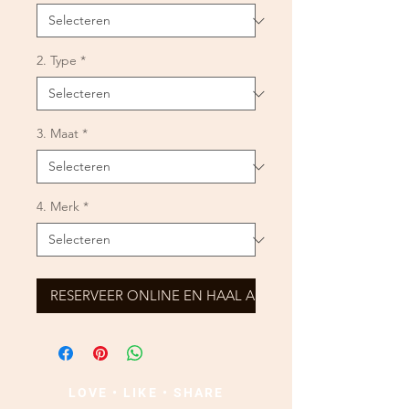
2. Type
*
3. Maat
*
4. Merk
*
RESERVEER ONLINE EN HAAL AF
LOVE • LIKE • SHARE