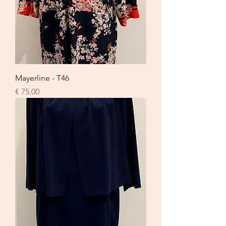
Mayerline - T46
Prijs
€ 75,00