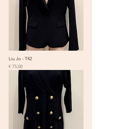
Liu Jo - T42
Prijs
€ 75,00