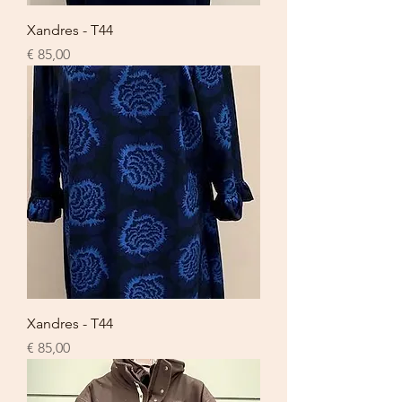
Xandres - T44
Prijs
€ 85,00
Xandres - T44
Prijs
€ 85,00