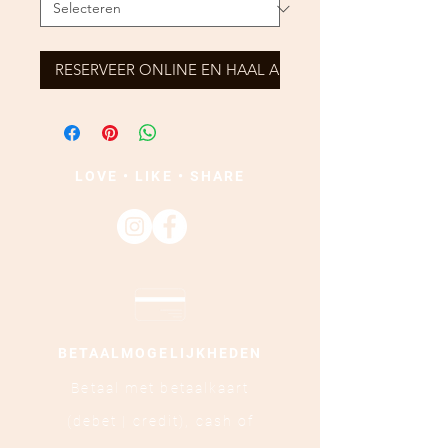
RESERVEER ONLINE EN HAAL AF
LOVE • LIKE • SHARE
BETAALMOGELIJKHEDEN
Betaal met betaalkaart
(debet | credit),
cash of