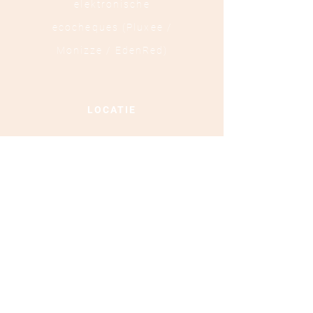
elektronische
ecocheques (Pluxee /
Monizze / EdenRed)
LOCATIE
Ooststraat 88 - 8800
Roeselare
TEL :
+32 472 84 37 40
Ondernemingsnummer :
0879.697.453
BLIJF OP DE HOOGTE