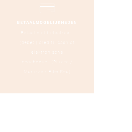
BETAALMOGELIJKHEDEN
Betaal met betaalkaart
(debet | credit),
cash of
elektronische
ecocheques (Pluxee /
Monizze / EdenRed)
LOCATIE
Ooststraat 88 - 8800
Roeselare
TEL :
+32 472 84 37 40