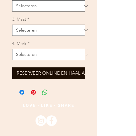
3. Maat
*
4. Merk
*
RESERVEER ONLINE EN HAAL AF
LOVE • LIKE • SHARE