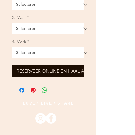
3. Maat
*
4. Merk
*
RESERVEER ONLINE EN HAAL AF
LOVE • LIKE • SHARE