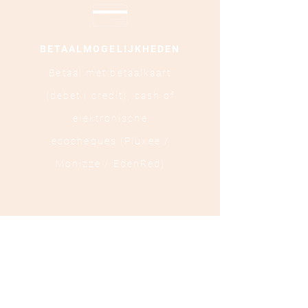
BETAALMOGELIJKHEDEN
Betaal met betaalkaart
(debet | credit),
cash of
elektronische
ecocheques (Pluxee /
Monizze / EdenRed)
LOCATIE
Ooststraat 88 - 8800
Roeselare
TEL :
+32 472 84 37 40