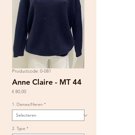
Productcode: 0-081
Anne Claire - MT 44
Prijs
€ 80,00
1. Dames/Heren
*
2. Type
*