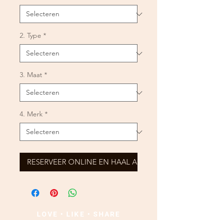
2. Type
*
3. Maat
*
4. Merk
*
RESERVEER ONLINE EN HAAL AF
LOVE • LIKE • SHARE