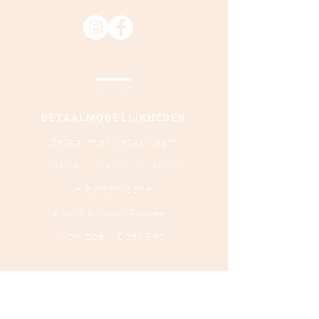
BETAALMOGELIJKHEDEN
Betaal met betaalkaart
(debet | credit),
cash of
elektronische
ecocheques (Pluxee /
Monizze / EdenRed)
LOCATIE