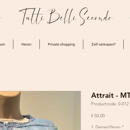
-
sen
Heren
Private shopping
Zelf verkopen?
Attrait - M
Productcode: 0-012
Prijs
€ 50,00
1. Dames/Heren
*