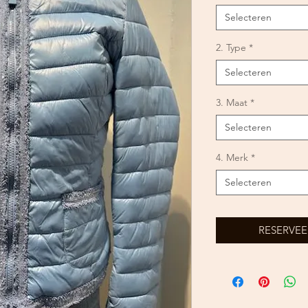
Selecteren
2. Type
*
Selecteren
3. Maat
*
Selecteren
4. Merk
*
Selecteren
RESERVEE