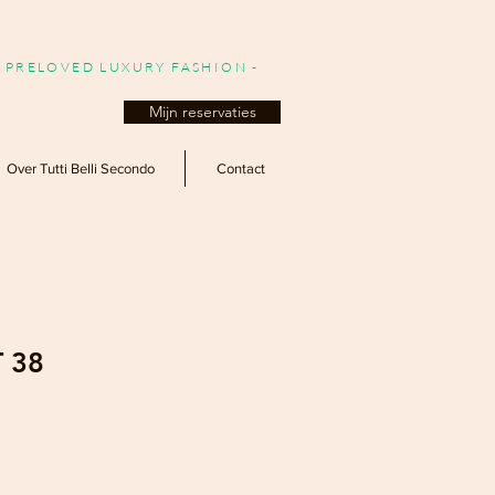
- PRELOVED LUXURY FASHION -
Mijn reservaties
Over Tutti Belli Secondo
Contact
T 38