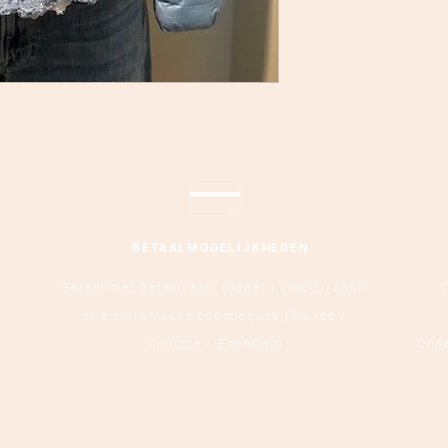
BETAALMOGELIJKHEDEN
Betaal met betaalkaart (debet | credit),
cash
of elektronische ecocheques (Pluxee /
Monizze / EdenRed)
Ond