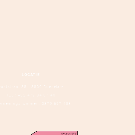
LOCATIE
Ooststraat 88 - 8800 Roeselare
TEL :
+32 472 84 37 40
ernemingsnummer : 0879.697.453