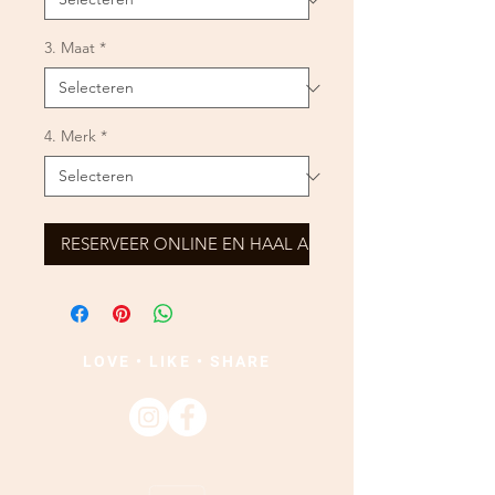
3. Maat
*
4. Merk
*
RESERVEER ONLINE EN HAAL AF
LOVE • LIKE • SHARE