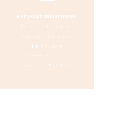
BETAALMOGELIJKHEDEN
Betaal met betaalkaart
(debet | credit),
cash of
elektronische
ecocheques (Pluxee /
Monizze / EdenRed)
LOCATIE
Ooststraat 88 - 8800
Roeselare
TEL :
+32 472 84 37 40
Ondernemingsnummer :