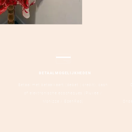
BETAALMOGELIJKHEDEN
Betaal met betaalkaart (debet | credit),
cash
of elektronische ecocheques (Pluxee /
Monizze / EdenRed)
Ond