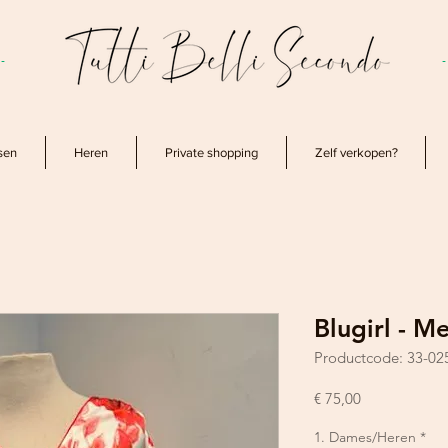
-
sen
Heren
Private shopping
Zelf verkopen?
Blugirl - 
Productcode: 33-02
Prijs
€ 75,00
1. Dames/Heren
*