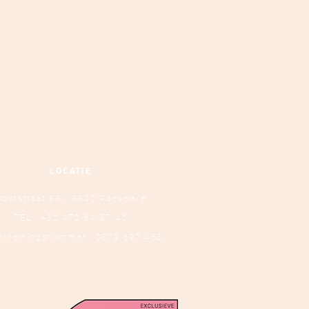
LOCATIE
Ooststraat 88 - 8800 Roeselare
TEL :
+32 472 84 37 40
ernemingsnummer : 0879.697.453