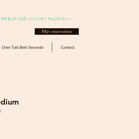
- PRELOVED LUXURY FASHION -
Mijn reservaties
Over Tutti Belli Secondo
Contact
Medium
5