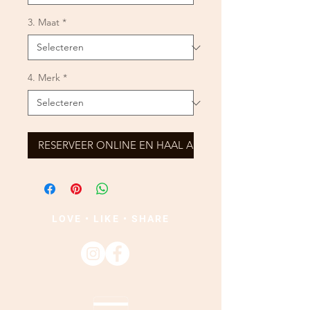
3. Maat
*
4. Merk
*
RESERVEER ONLINE EN HAAL AF
LOVE • LIKE • SHARE