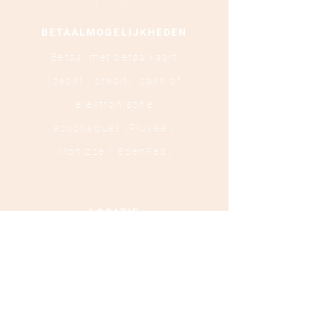
BETAALMOGELIJKHEDEN
Betaal met betaalkaart
(debet | credit),
cash of
elektronische
ecocheques (Pluxee /
Monizze / EdenRed)
LOCATIE
Ooststraat 88 - 8800
Roeselare
TEL :
+32 472 84 37 40
Ondernemingsnummer :