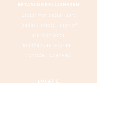
BETAALMOGELIJKHEDEN
Betaal met betaalkaart
(debet | credit),
cash of
elektronische
ecocheques (Pluxee /
Monizze / EdenRed)
LOCATIE
Ooststraat 88 - 8800
Roeselare
TEL :
+32 472 84 37 40
Ondernemingsnummer :
0879.697.453