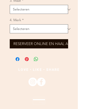
3. Maat
*
4. Merk
*
RESERVEER ONLINE EN HAAL AF
LOVE • LIKE • SHARE