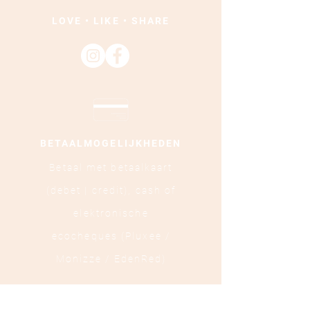
LOVE • LIKE • SHARE
BETAALMOGELIJKHEDEN
Betaal met betaalkaart
(debet | credit),
cash of
elektronische
ecocheques (Pluxee /
Monizze / EdenRed)