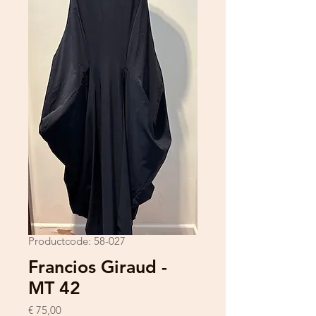
Productcode: 58-027
Francios Giraud -
MT 42
Prijs
€ 75,00