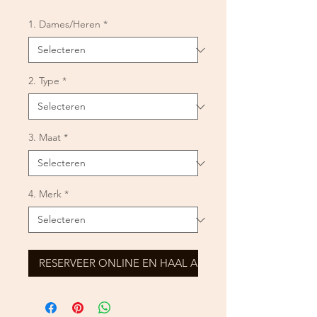
1. Dames/Heren
*
2. Type
*
3. Maat
*
4. Merk
*
RESERVEER ONLINE EN HAAL AF