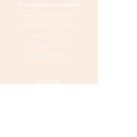
BETAALMOGELIJKHEDEN
Betaal met betaalkaart
(debet | credit),
cash of
elektronische
ecocheques (Pluxee /
Monizze / EdenRed)
LOCATIE
Ooststraat 88 - 8800
Roeselare
TEL :
+32 472 84 37 40
Ondernemingsnummer :
0879.697.453