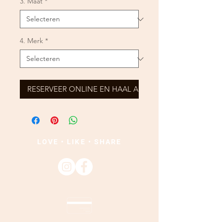
3. Maat
*
4. Merk
*
RESERVEER ONLINE EN HAAL AF
LOVE • LIKE • SHARE