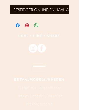
RESERVEER ONLINE EN HAAL AF
LOVE • LIKE • SHARE
BETAALMOGELIJKHEDEN
Betaal met betaalkaart
(debet | credit),
cash of
elektronische