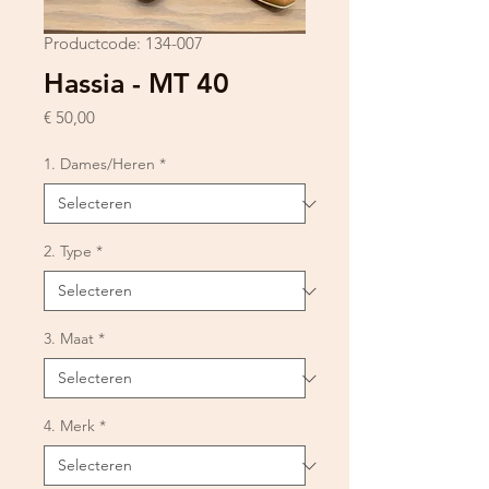
Productcode: 134-007
Hassia - MT 40
Prijs
€ 50,00
1. Dames/Heren
*
2. Type
*
3. Maat
*
4. Merk
*