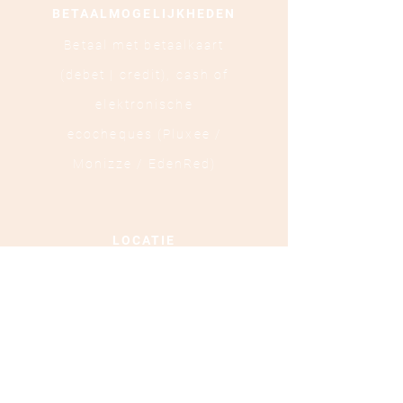
BETAALMOGELIJKHEDEN
Betaal met betaalkaart
(debet | credit),
cash of
elektronische
ecocheques (Pluxee /
Monizze / EdenRed)
LOCATIE
Ooststraat 88 - 8800
Roeselare
TEL :
+32 472 84 37 40
Ondernemingsnummer :
0879.697.453