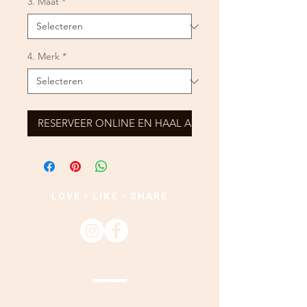
3. Maat
*
4. Merk
*
RESERVEER ONLINE EN HAAL AF
LOVE • LIKE • SHARE