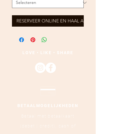
RESERVEER ONLINE EN HAAL AF
LOVE • LIKE • SHARE
BETAALMOGELIJKHEDEN
Betaal met betaalkaart
(debet | credit),
cash of