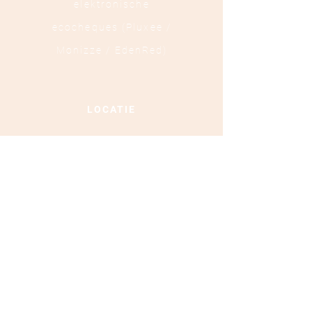
elektronische
ecocheques (Pluxee /
Monizze / EdenRed)
LOCATIE
Ooststraat 88 - 8800
Roeselare
TEL :
+32 472 84 37 40
Ondernemingsnummer :
0879.697.453
BLIJF OP DE HOOGTE