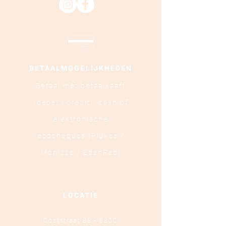
BETAALMOGELIJKHEDEN
Betaal met betaalkaart
(debet | credit),
cash of
elektronische
ecocheques (Pluxee /
Monizze / EdenRed)
LOCATIE
Ooststraat 88 - 8800