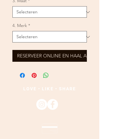
3. Maat
*
4. Merk
*
RESERVEER ONLINE EN HAAL AF
LOVE • LIKE • SHARE