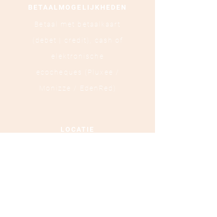
BETAALMOGELIJKHEDEN
Betaal met betaalkaart
(debet | credit),
cash of
elektronische
ecocheques (Pluxee /
Monizze / EdenRed)
LOCATIE
Ooststraat 88 - 8800
Roeselare
TEL :
+32 472 84 37 40
Ondernemingsnummer :
0879.697.453