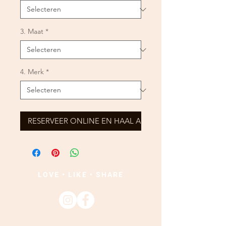
3. Maat
*
4. Merk
*
RESERVEER ONLINE EN HAAL AF
LOVE • LIKE • SHARE