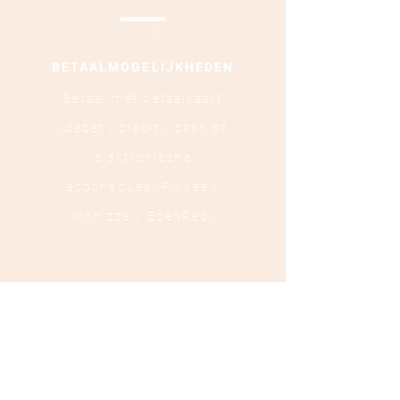
BETAALMOGELIJKHEDEN
Betaal met betaalkaart
(debet | credit),
cash of
elektronische
ecocheques (Pluxee /
Monizze / EdenRed)
LOCATIE
Ooststraat 88 - 8800
Roeselare
TEL :
+32 472 84 37 40