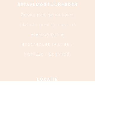
BETAALMOGELIJKHEDEN
Betaal met betaalkaart
(debet | credit),
cash of
elektronische
ecocheques (Pluxee /
Monizze / EdenRed)
LOCATIE
Ooststraat 88 - 8800
Roeselare
TEL :
+32 472 84 37 40
Ondernemingsnummer :
0879.697.453