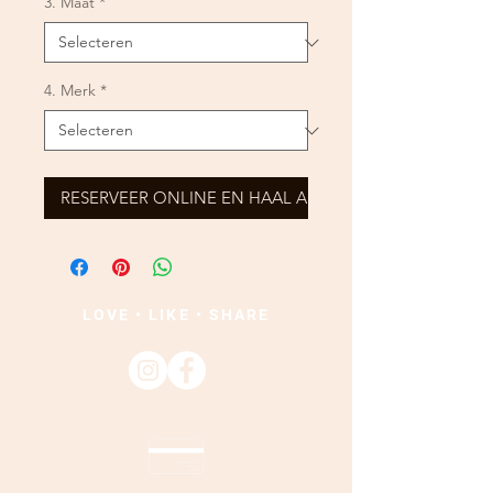
3. Maat
*
4. Merk
*
RESERVEER ONLINE EN HAAL AF
LOVE • LIKE • SHARE