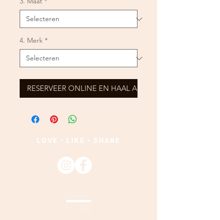
3. Maat
*
4. Merk
*
RESERVEER ONLINE EN HAAL AF
LOVE • LIKE • SHARE