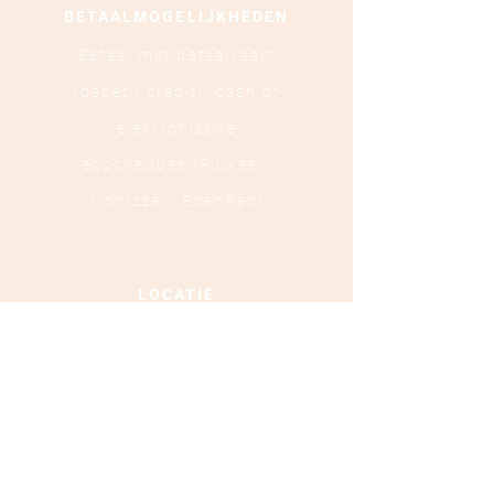
BETAALMOGELIJKHEDEN
Betaal met betaalkaart
(debet | credit),
cash of
elektronische
ecocheques (Pluxee /
Monizze / EdenRed)
LOCATIE
Ooststraat 88 - 8800
Roeselare
TEL :
+32 472 84 37 40
Ondernemingsnummer :
0879.697.453