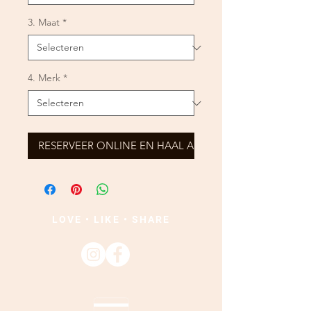
3. Maat
*
4. Merk
*
RESERVEER ONLINE EN HAAL AF
LOVE • LIKE • SHARE