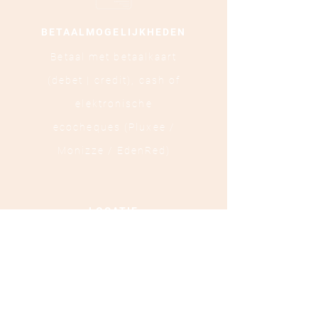
BETAALMOGELIJKHEDEN
Betaal met betaalkaart
(debet | credit),
cash of
elektronische
ecocheques (Pluxee /
Monizze / EdenRed)
LOCATIE
Ooststraat 88 - 8800
Roeselare
TEL :
+32 472 84 37 40
Ondernemingsnummer :