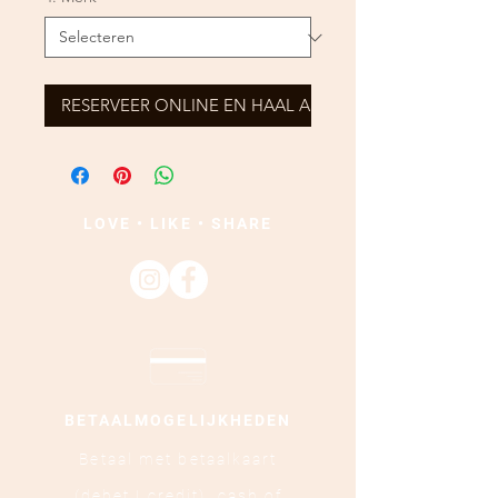
RESERVEER ONLINE EN HAAL AF
LOVE • LIKE • SHARE
BETAALMOGELIJKHEDEN
Betaal met betaalkaart
(debet | credit),
cash of