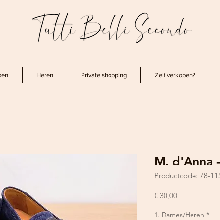
-
sen
Heren
Private shopping
Zelf verkopen?
M. d'Anna 
Productcode: 78-11
Prijs
€ 30,00
1. Dames/Heren
*