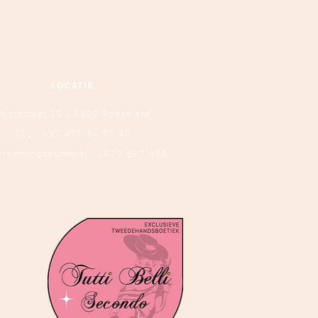
LOCATIE
Ooststraat 88 - 8800 Roeselare
TEL :
+32 472 84 37 40
ernemingsnummer : 0879.697.453