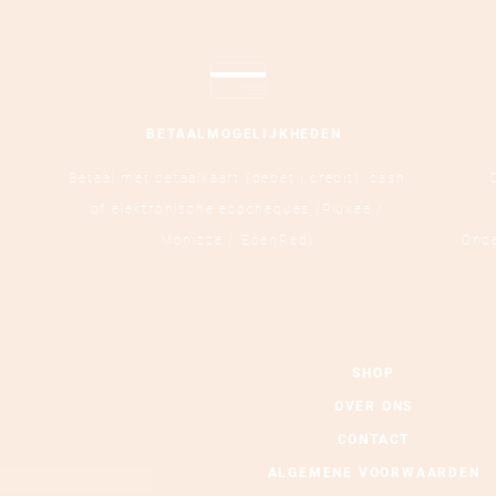
BETAALMOGELIJKHEDEN
Betaal met betaalkaart (debet | credit),
cash
of elektronische ecocheques (Pluxee /
Monizze / EdenRed)
Ond
SHOP
TE
OVER ONS
CONTACT
ALGEMENE VOORWAARDEN
Schrijf me in