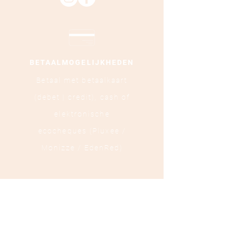
BETAALMOGELIJKHEDEN
Betaal met betaalkaart
(debet | credit),
cash of
elektronische
ecocheques (Pluxee /
Monizze / EdenRed)
LOCATIE
Ooststraat 88 - 8800