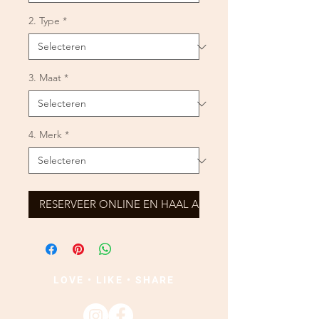
2. Type
*
3. Maat
*
4. Merk
*
RESERVEER ONLINE EN HAAL AF
LOVE • LIKE • SHARE