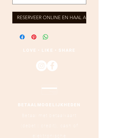
RESERVEER ONLINE EN HAAL AF
LOVE • LIKE • SHARE
BETAALMOGELIJKHEDEN
Betaal met betaalkaart
(debet | credit),
cash of
elektronische