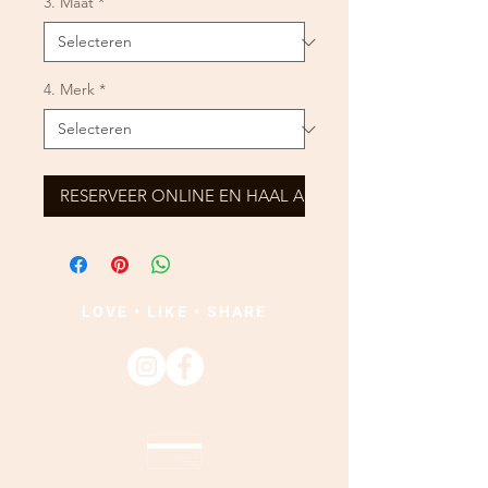
3. Maat
*
4. Merk
*
RESERVEER ONLINE EN HAAL AF
LOVE • LIKE • SHARE