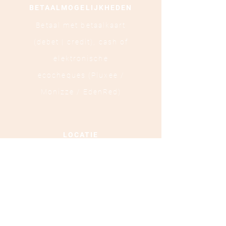
BETAALMOGELIJKHEDEN
Betaal met betaalkaart
(debet | credit),
cash of
elektronische
ecocheques (Pluxee /
Monizze / EdenRed)
LOCATIE
Ooststraat 88 - 8800
Roeselare
TEL :
+32 472 84 37 40
Ondernemingsnummer :
0879.697.453