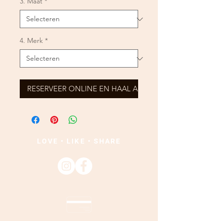
3. Maat
*
4. Merk
*
RESERVEER ONLINE EN HAAL AF
LOVE • LIKE • SHARE