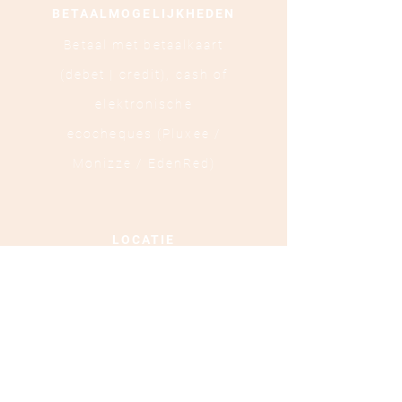
BETAALMOGELIJKHEDEN
Betaal met betaalkaart
(debet | credit),
cash of
elektronische
ecocheques (Pluxee /
Monizze / EdenRed)
LOCATIE
Ooststraat 88 - 8800
Roeselare
TEL :
+32 472 84 37 40
Ondernemingsnummer :
0879.697.453