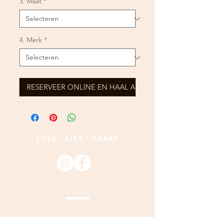
3. Maat
*
4. Merk
*
RESERVEER ONLINE EN HAAL AF
LOVE • LIKE • SHARE