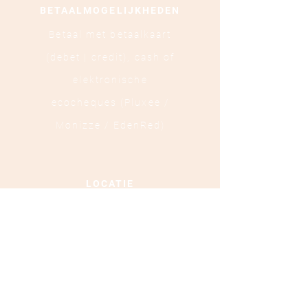
BETAALMOGELIJKHEDEN
Betaal met betaalkaart
(debet | credit),
cash of
elektronische
ecocheques (Pluxee /
Monizze / EdenRed)
LOCATIE
Ooststraat 88 - 8800
Roeselare
TEL :
+32 472 84 37 40
Ondernemingsnummer :
0879.697.453