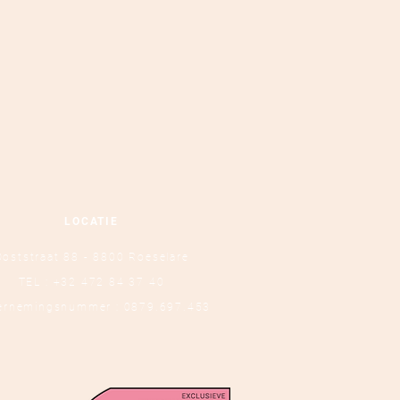
LOCATIE
Ooststraat 88 - 8800 Roeselare
TEL :
+32 472 84 37 40
ernemingsnummer : 0879.697.453