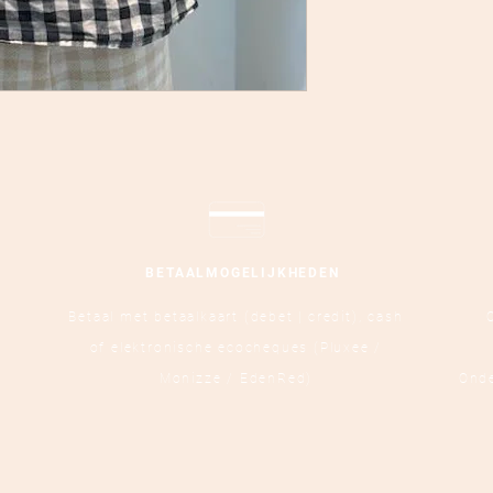
BETAALMOGELIJKHEDEN
Betaal met betaalkaart (debet | credit),
cash
of elektronische ecocheques (Pluxee /
Monizze / EdenRed)
Ond