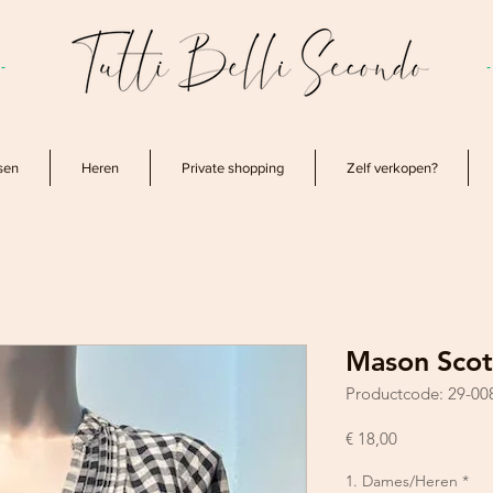
-
sen
Heren
Private shopping
Zelf verkopen?
Mason Scot
Productcode: 29-00
Prijs
€ 18,00
1. Dames/Heren
*