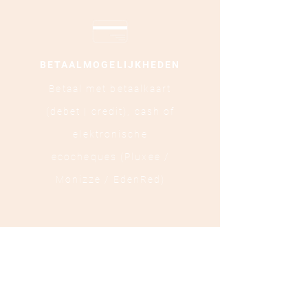
BETAALMOGELIJKHEDEN
Betaal met betaalkaart
(debet | credit),
cash of
elektronische
ecocheques (Pluxee /
Monizze / EdenRed)
LOCATIE
Ooststraat 88 - 8800
Roeselare