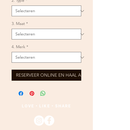
2. Type
*
3. Maat
*
4. Merk
*
RESERVEER ONLINE EN HAAL AF
LOVE • LIKE • SHARE