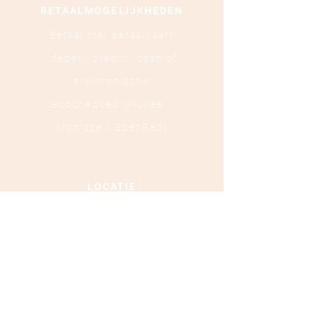
BETAALMOGELIJKHEDEN
Betaal met betaalkaart
(debet | credit),
cash of
elektronische
ecocheques (Pluxee /
Monizze / EdenRed)
LOCATIE
Ooststraat 88 - 8800
Roeselare
TEL :
+32 472 84 37 40
Ondernemingsnummer :
0879.697.453