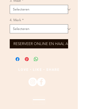
3. Maat
*
4. Merk
*
RESERVEER ONLINE EN HAAL AF
LOVE • LIKE • SHARE