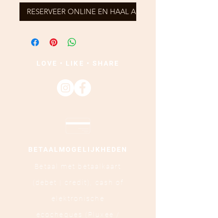
RESERVEER ONLINE EN HAAL AF
LOVE • LIKE • SHARE
BETAALMOGELIJKHEDEN
Betaal met betaalkaart
(debet | credit),
cash of
elektronische
ecocheques (Pluxee /