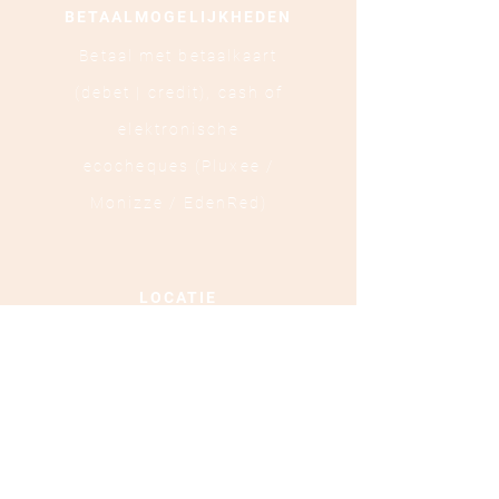
BETAALMOGELIJKHEDEN
Betaal met betaalkaart
(debet | credit),
cash of
elektronische
ecocheques (Pluxee /
Monizze / EdenRed)
LOCATIE
Ooststraat 88 - 8800
Roeselare
TEL :
+32 472 84 37 40
Ondernemingsnummer :
0879.697.453