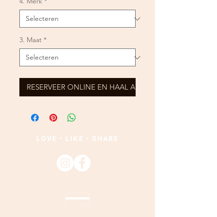
4. Merk
*
3. Maat
*
RESERVEER ONLINE EN HAAL AF
LOVE • LIKE • SHARE