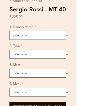
Productcode: 57-045
Sergio Rossi - MT 40
Prijs
€ 225,00
1. Dames/Heren
*
2. Type
*
3. Maat
*
4. Merk
*