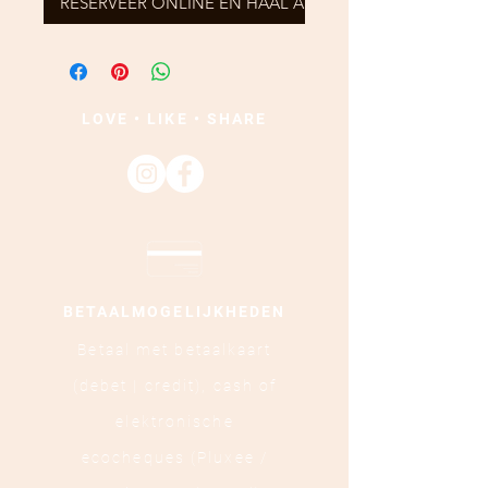
RESERVEER ONLINE EN HAAL AF
LOVE • LIKE • SHARE
BETAALMOGELIJKHEDEN
Betaal met betaalkaart
(debet | credit),
cash of
elektronische
ecocheques (Pluxee /