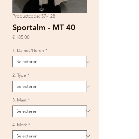
Productcode: 57-128
Sportalm - MT 40
Prijs
€ 185,00
1. Dames/Heren
*
2. Type
*
3. Maat
*
4. Merk
*