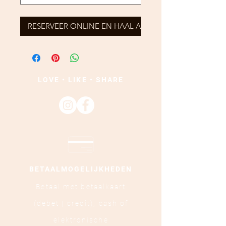
RESERVEER ONLINE EN HAAL AF
LOVE • LIKE • SHARE
BETAALMOGELIJKHEDEN
Betaal met betaalkaart
(debet | credit),
cash of
elektronische