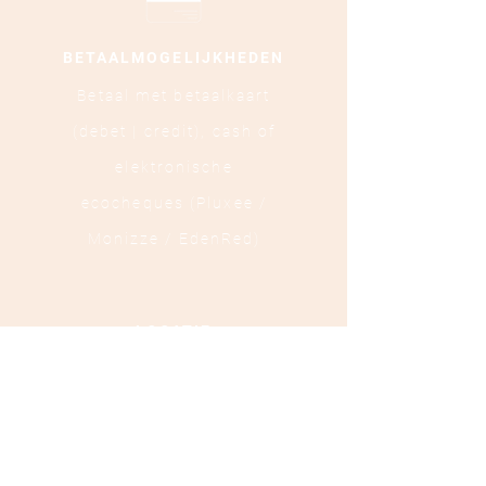
BETAALMOGELIJKHEDEN
Betaal met betaalkaart
(debet | credit),
cash of
elektronische
ecocheques (Pluxee /
Monizze / EdenRed)
LOCATIE
Ooststraat 88 - 8800
Roeselare
TEL :
+32 472 84 37 40
Ondernemingsnummer :