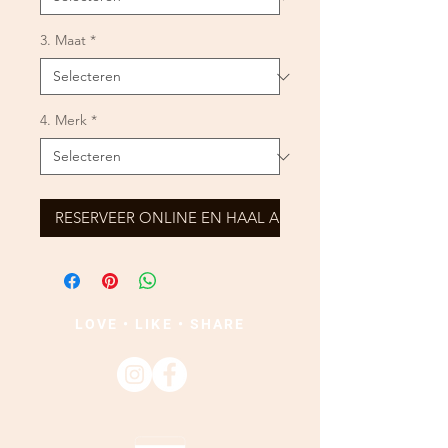
3. Maat
*
4. Merk
*
RESERVEER ONLINE EN HAAL AF
LOVE • LIKE • SHARE