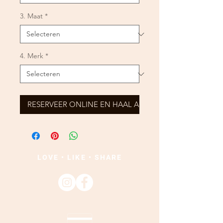
3. Maat
*
4. Merk
*
RESERVEER ONLINE EN HAAL AF
LOVE • LIKE • SHARE