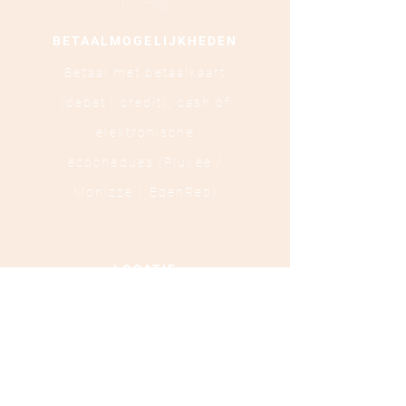
BETAALMOGELIJKHEDEN
Betaal met betaalkaart
(debet | credit),
cash of
elektronische
ecocheques (Pluxee /
Monizze / EdenRed)
LOCATIE
Ooststraat 88 - 8800
Roeselare
TEL :
+32 472 84 37 40
Ondernemingsnummer :