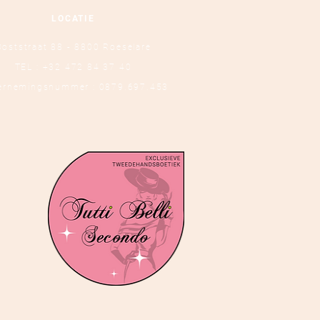
LOCATIE
Ooststraat 88 - 8800 Roeselare
TEL :
+32 472 84 37 40
ernemingsnummer : 0879.697.453