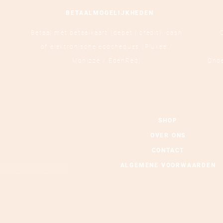
BETAALMOGELIJKHEDEN
Betaal met betaalkaart (debet | credit),
cash
of elektronische ecocheques (Pluxee /
Monizze / EdenRed)
Ond
SHOP
TE
OVER ONS
CONTACT
ALGEMENE VOORWAARDEN
Schrijf me in