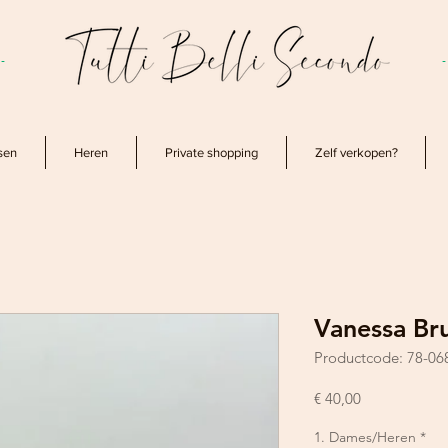
-
sen
Heren
Private shopping
Zelf verkopen?
Vanessa Br
Productcode: 78-06
Prijs
€ 40,00
1. Dames/Heren
*