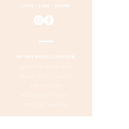
LOVE • LIKE • SHARE
BETAALMOGELIJKHEDEN
Betaal met betaalkaart
(debet | credit),
cash of
elektronische
ecocheques (Pluxee /
Monizze / EdenRed)