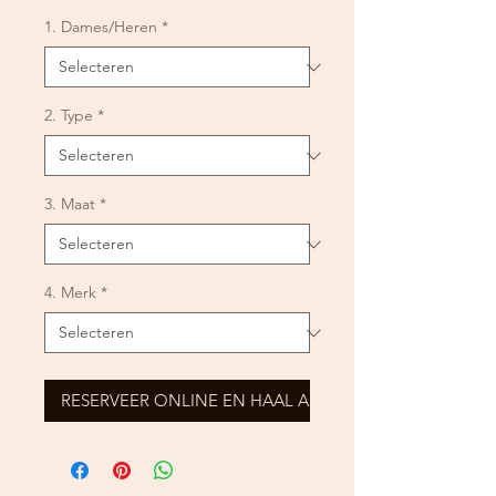
1. Dames/Heren
*
2. Type
*
3. Maat
*
4. Merk
*
RESERVEER ONLINE EN HAAL AF